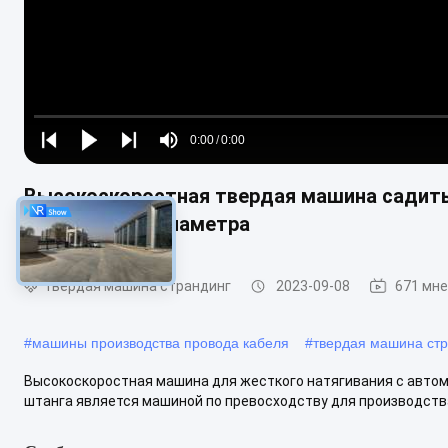
Loaded
:
0%
0:00
/
0:00
Play
Play
Play
Mute
Current
Duration
next
next
Высокоскоростная твердая машина садить
Time
управлением диаметра
твердая машина страндинг
2023-09-08
671 мн
#
машины производства провода кабеля
#
твердая машина стр
Высокоскоростная машина для жесткого натягивания с авт
штанга является машиной по превосходству для производства