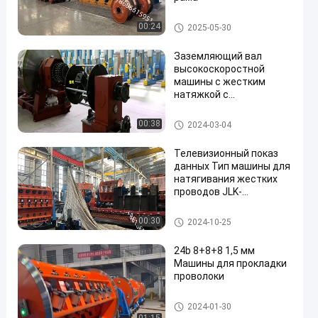
твердая машина страндинг
00:24
2025-05-30
Заземляющий вал
высокоскоростной
машины с жестким
натяжкой с
en
индивидуальным
двигателем
кабель прядевьющей машин
00:38
2024-03-04
а
Телевизионный показ
данных Тип машины для
натягивания жестких
проводов JLK-
630/1+6+12 Двигатель
электрического
твердая машина страндинг
00:30
2024-10-25
барабана
24b 8+8+8 1,5 мм
Машины для прокладки
проволоки
твердая машина страндинг
2024-01-30