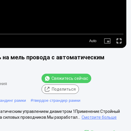
Auto
Picture-
Fullscre
in-
Picture
 на мель провода с автоматическим
Свяжитесь сейчас
ения
Поделиться
андинг рамки
#
твердое страндер рамки
оматическим управлением диаметром 1Применение:Стройный
 силовых проводников.Мы разработал...
Смотрите больше