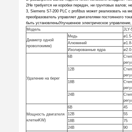
2Не требуется ни коробки передач, ни грунтовых валов; н
3, Siemens S7-200 PLC с profibus может реализовать на
преобразователь управляет двигателями постоянного ток
быть установленыУлучшенное электрическое управление, 
Модель
JLY-
Медь
ø
1.5
Диаметр одной
Алюминий
ø
1.8
проволоки
мм
)
Изолированные ядра
ø
2.0
6B
Степ
регу
12B
Степ
регу
Удаление на берег
18B
Степ
регу
24B
Степ
регу
6B
45
12B
55
Мощность двигателя
клетки
KW
)
18B
75
24B
90