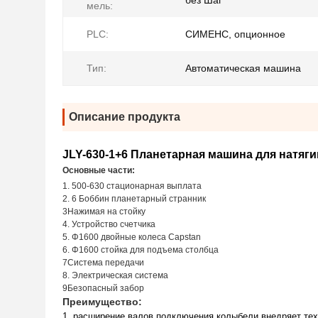
без Шаг
мель:
PLC:
СИМЕНС, опционное
Тип:
Автоматическая машина
Описание продукта
JLY-630-1+6 Планетарная машина для натяг
Основные части:
1. 500-630 стационарная выплата
2. 6 Боббин планетарный странник
3Нажимая на стойку
4. Устройство счетчика
5. Φ1600 двойные колеса Capstan
6. Φ1600 стойка для подъема столбца
7Система передачи
8. Электрическая система
9Безопасный забор
Преимущество:
1. расширение валов подключения колыбели внедряет тех