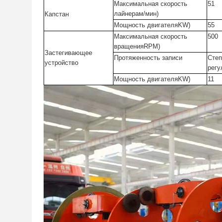
Максимальная скорость
51
лайнера
м/мин
)
Капстан
Мощность двигателя
KW
)
55
Максимальная скорость
500
вращения
RPM
)
Застегивающее
Протяженность записи
Степ
устройство
регу
Мощность двигателя
KW
)
11