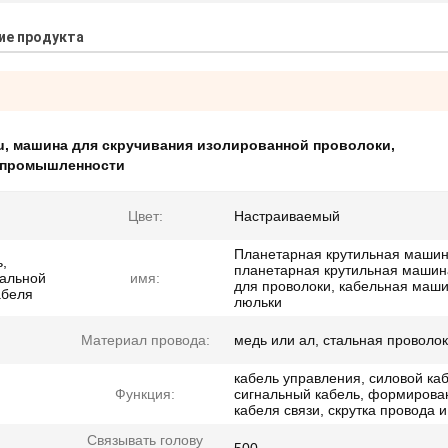
ие продукта
u
,
машина для скручивания изолированной проволоки
,
й промышленности
Цвет:
Настраиваемый
Планетарная крутильная машин
,
планетарная крутильная машин
тальной
имя:
для проволоки, кабельная маш
абеля
люльки
Материал провода:
медь или ал, стальная проволо
кабель управления, силовой каб
Функция:
сигнальный кабель, формирова
кабеля связи, скрутка провода и
Связывать голову