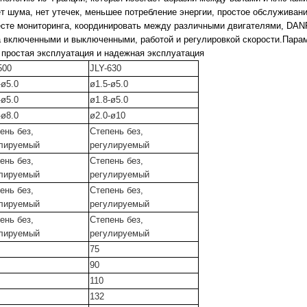
ет шума, нет утечек, меньшее потребление энергии, простое обслуживан
 месте мониторинга, координировать между различными двигателями, DA
а включенными и выключенными, работой и регулировкой скорости.Пара
простая эксплуатация и надежная эксплуатация
500
JLY-630
-
ø
5.0
ø
1.5
-ø
5.0
-
ø
5.0
ø
1.8-
ø
5.0
-
ø
8.0
ø
2.0-
ø
10
ень без,
Степень без,
лируемый
регулируемый
ень без,
Степень без,
лируемый
регулируемый
ень без,
Степень без,
лируемый
регулируемый
ень без,
Степень без,
лируемый
регулируемый
75
90
110
132