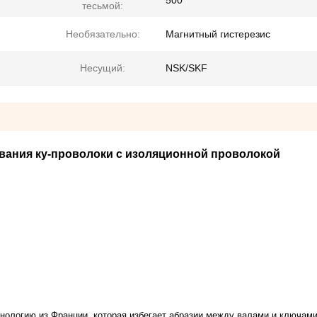
500
тесьмой:
Необязательно:
Магнитный гистерезис
Несущий:
NSK/SKF
ивания ку-проволоки с изоляционной проволокой
нологию из Франции, которая избегает абразии между валами и ключами