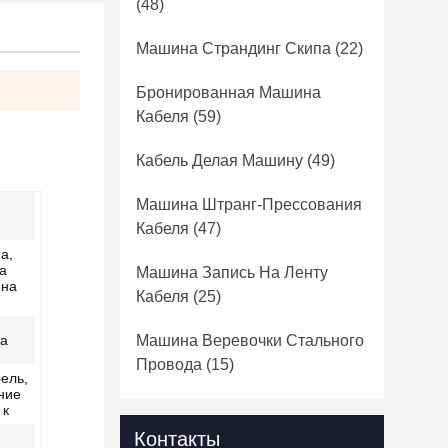
(48)
Машина Страндинг Скипа
(22)
Бронированная Машина
Кабеля
(59)
Кабель Делая Машину
(49)
Машина Штранг-Прессования
Кабеля
(47)
а,
а
Машина Запись На Ленту
ина
Кабеля
(25)
ка
Машина Веревочки Стального
Провода
(15)
ель,
ние
 к
Контакты