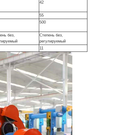
42
55
500
ень без,
Степень без,
лируемый
регулируемый
11