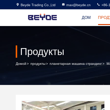
Beyde Trading Co.,Ltd
max@beyde.cn
+86-
ДОМ
ПРОД
Продукты
Домой
>
продукты
>
планетарная машина страндинг
>
М