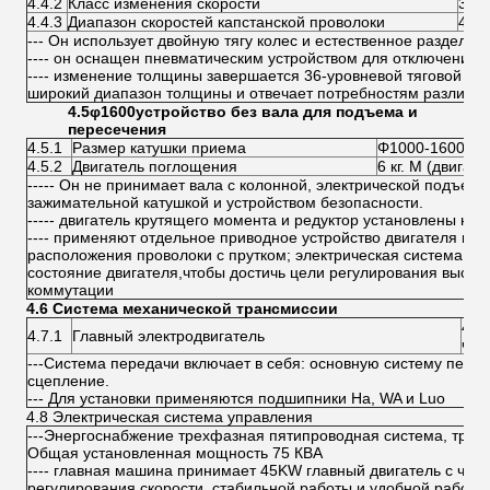
4.4.2
Класс изменения скорости
36
4.4.3
Диапазон скоростей капстанской проволоки
41.4
--- Он использует двойную тягу колес и естественное разделен
---- он оснащен пневматическим устройством для отключения 
---- изменение толщины завершается 36-уровневой тяговой кор
широкий диапазон толщины и отвечает потребностям различн
4.5
φ
1600
устройство без вала для подъема и
пересечения
4.5.1
Размер катушки приема
Φ1000-1600
4.5.2
Двигатель поглощения
6 кг. М (двигат
----- Он не принимает вала с колонной, электрической подъемн
зажимательной катушкой и устройством безопасности.
----- двигатель крутящего момента и редуктор установлены на
---- применяют отдельное приводное устройство двигателя и ус
расположения проволоки с прутком; электрическая система ко
состояние двигателя,чтобы достичь цели регулирования высот
коммутации
4.6 Система механической трансмиссии
45 
4.7.1
Главный электродвигатель
час
---Система передачи включает в себя: основную систему перед
сцепление.
--- Для установки применяются подшипники Ha, WA и Luo
4.8 Электрическая система управления
---Энергоснабжение трехфазная пятипроводная система, трехф
Общая установленная мощность 75 КВА
---- главная машина принимает 45KW главный двигатель с ча
регулирования скорости, стабильной работы и удобной работы