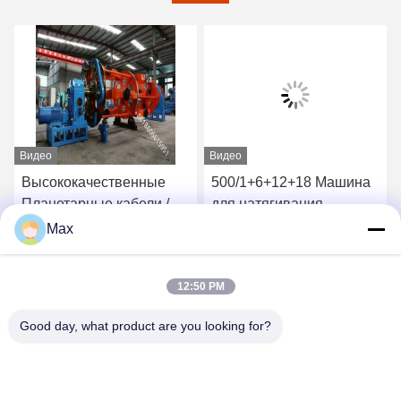
Видео
Видео
Высококачественные
500/1+6+12+18 Машина
Планетарные кабели /
для натягивания
Укладка машины
Планетарный тип
Max
Производитель 1400/1+6
Скручивание стальной
Лучшая цена
Лучшая цена
Для кабеля питания
проволоки Гистереза
12:50 PM
Напряжение
Good day, what product are you looking for?
BEYDE TRADING CO.,LTD