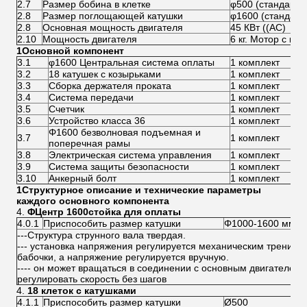
2.7
Размер бобина в клетке
φ500 (стандарт 
2.8
Размер поглощающей катушки
φ1600 (стандарт
2.8
Основная мощность двигателя
45 КВт ((AC)
2.10
Мощность двигателя
6 кг. Мотор с к
1Основной компонент
3.1
φ1600 Центральная система оплаты
1 комплект
3.2
18 катушек с козырьками
1 комплект
3.3
Сборка держателя проката
1 комплект
3.4
Система передачи
1 комплект
3.5
Счетчик
1 комплект
3.6
Устройство класса 36
1 комплект
Φ1600 безволновая подъемная и
3.7
1 комплект
поперечная рамы
3.8
Электрическая система управления
1 комплект
3.9
Система защиты безопасности
1 комплект
3.10
Анкерный болт
1 комплект
1Структурное описание и технические параметры
каждого основного компонента
Φ
Центр 1600
стойка для оплаты
4.0.1
Приспособить размер катушки
Φ1000-1600 мм
---Структура струнного вала твердая.
--- установка напряжения регулируется механическим трение
бабочки, а напряжение регулируется вручную.
---- он может вращаться в соединении с основным двигателем,
регулировать скорость без шагов
18 клеток с катушками
4.1.1
Приспособить размер катушки
Ø500