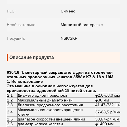
PLC:
Сименс
Необязательно:
Магнитный гистерезис
Несущий:
NSK/SKF
Описание продукта
630/18 Планетарный закрыватель для изготовления
стальных проволочных канатов 35W x K7 & 18 x 19M
1. Использование
Эта машина в основном используется для
производства однослойной 18 нитей стали.
2.1
Диаметр одной проволоки
φ2.0-φ8.0 мм
2.2
Максимальный диаметр нити
φ36 мм
2.3
Диапазон продольного расстояния
41.47-732.1 мм
Максимальная скорость вращения
2.4
37-88,5 р/мин
клетки
2.5
диапазон скоростей внешней линии
30,67-27 м/мин
2.6
диаметр колеса капстан
φ1400 мм