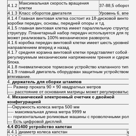
Максимальная скорость вращения
4.1.2
37-88,5 оборотов 
клетки
4.1.3
Класс оборотов двигателя
Уровень 6, вперед
4.1.4 Главная винтовая клетка состоит из 18-дисковой винтово
коробки передач, основы, передней опоры и т.д.
4.1.5 главная винтовая клетка имеет параллельную структуру и
структуру. Планетарный набор передач используется для прив
может реализовать 100% механическое разворота.
4.1.6 коробка передач винтовой клетки имеет шесть уровней из
направлением вперед и назад.
4.1.7 средняя корзина винтовой клетки представляет собой се
регулируемым механическим напряжением трения и сдержива
блока.
4.1.8 пневматическое тормозное устройство клапанного типа.
4.1.9 главный двигатель оборудован защитным устройством сте
втягивание.
держатель для сборки штампов
--- Размер проката 90 × 90 квадратных метров
---- расстояние от основания матрицы может регулироваться 
Механический электронный счетчик с двойной
конфигурацией
---Окружность колеса метра 500 мм
---- максимальная длина метра 9999 м
--- горизонтальные роликовые машины с проволочными ролика
--- Есть цифровой дисплей.
4.4 Ø1400 устройство капстан
4.4.1
диаметр колеса капстан
φ14