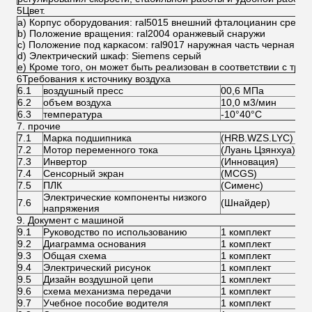
5Цвет.
a) Корпус оборудования: ral5015 внешний фталоцианин средн
b) Положение вращения: ral2004 оранжевый снаружи
c) Положение под каркасом: ral9017 наружная часть черная
d) Электрический шкаф: Siemens серый
e) Кроме того, он может быть реализован в соответствии с тре
6Требования к источнику воздуха
6.1
воздушный пресс
00,6 МПа
6.2
объем воздуха
10,0 м3/мин
6.3
температура
-10°40°C
7. прочие
7.1
Марка подшипника
(HRB.WZS.LYC)
7.2
Мотор переменного тока
(Луань Цзянхуа)
7.3
Инвертор
(Инновация)
7.4
Сенсорный экран
(MCGS)
7.5
ПЛК
(Сименс)
Электрические компоненты низкого
7.6
(Шнайдер)
напряжения
9. Документ с машиной
9.1
Руководство по использованию
1 комплект
9.2
Диаграмма основания
1 комплект
9.3
Общая схема
1 комплект
9.4
Электрический рисунок
1 комплект
9.5
Дизайн воздушной цепи
1 комплект
9.6
схема механизма передачи
1 комплект
9.7
Учебное пособие водителя
1 комплект