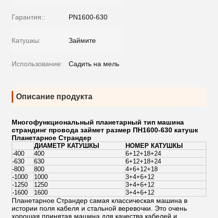
Гарантия::
PN1600-630
Катушкы:
Займите
Использование:
Садить на мель
Описание продукта
Многофункциональный планетарный тип машина
страндинг провода займет размер ПН1600-630 катушк
Планетарное Страндер
ДИАМЕТР КАТУШКЫ
НОМЕР КАТУШКЫ
-400
400
6+12+18+24
-630
630
6+12+18+24
-800
800
4+6+12+18
-1000
1000
3+4+6+12
-1250
1250
3+4+6+12
-1600
1600
3+4+6+12
Планетарное Страндер самая классическая машина в
истории поля кабеля и стальной веревочки. Это очень
хорошая принятая машина для качества кабелей и