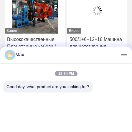
Видео
Видео
Высококачественные
500/1+6+12+18 Машина
Планетарные кабели /
для натягивания
Укладка машины
Планетарный тип
Max
Производитель 1400/1+6
Скручивание стальной
Лучшая цена
Лучшая цена
Для кабеля питания
проволоки Гистереза
12:34 PM
Напряжение
Good day, what product are you looking for?
BEYDE TRADING CO.,LTD
max@beyde.cn