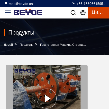
max@beyde.cn
+86-18606615951
Цитата
Продукты
>
>
>
Домой
Продукты
Планетарная Машина Страндинг
Машина С