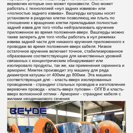
веревочек которые оно может произвести. Оно может
работать с технологией «нул задних извивов» или
«полностью заднего извива». Вашгерды катушкы носят
установили в разделах клетки позволяющ им плыть по
отношению к вращению клетки прикладывая полностью
задний извив для того чтобы нейтрализовать кручение
приложенное во время положения-вверх. Вашгерды можно
также запереть для того чтобы работать в нул режимах
извива задней части для никакого кручения приложенного к
проводам во время положения-вверх кабеля. Низкое
остаточное кручение включает точное, стабилизированное
образование соответствующее для качественных уровней
связанных с концентрическим обнаруживает или
изолировало продукты, так же, как применения скрининга и
арморинг. Мимтек производит эту машину для ряда
диаметров катушкы от 400мм до 800мм. Эта машина
соответствующая для: - класть-вверх изолированных
проводников - страндинг стальных проводов и изготовление
веревочек провода - класть-вверх пуповин - ОПГВ и класть-
вверх волоконной оптики - Арморинг - страндинг кабеля с
жилами неодинакового сечения