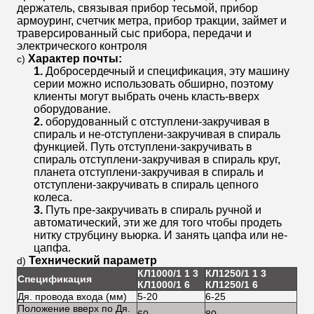
держатель, связывая прибор тесьмой, прибор
армоуринг, счетчик метра, прибор тракции, займет и
траверсированный сыс прибора, передачи и
электрического контроля
Характер почты:
c)
1.
Добросердечный и спецификация, эту машину
серии можно использовать обширно, поэтому
клиенты могут выбрать очень класть-вверх
оборудование.
2.
оборудованный с отступлени-закручивая в
спираль и не-отступлени-закручивая в спираль
функцией. Путь отступлени-закручивать в
спираль отступлени-закручивая в спираль круг,
планета отступлени-закручивая в спираль и
отступлени-закручивать в спираль цепного
колеса.
3.
Путь пре-закручивать в спираль ручной и
автоматический, эти же для того чтобы продеть
нитку струбцину вьюрка. И занять цапфа или не-
цапфа.
Технический параметр
d)
КЛ1000/1 1 3
КЛ1250/1 1 3
Спецификация
КЛ1
КЛ1000/1 6
КЛ1250/1 6
Дя. провода входа (мм)
5-20
6-25
10-
Положение вверх по Дя.