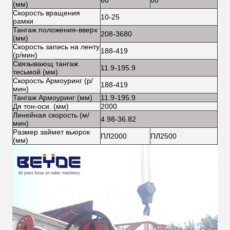
60
80
100
(мм)
Скорость вращения
10-25
5-1
рамки
Тангаж положения-вверх
208-3680
420
(мм)
Скорость запись на ленту
188-419
188
(р/мин)
Связывающ тангаж
11.9-195.9
13-
тесьмой (мм)
Скорость Армоуринг (р/
188-419
188
мин)
Тангаж Армоуринг (мм)
11.9-195.9
13-
Дя тон-оси. (мм)
2000
200
Линейная скорость (м/
4.98-36.82
5.3
мин)
Размер займет вьюрок
ПЛ2000
ПЛ2500
ПЛ
(мм)