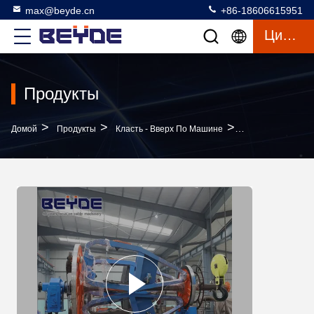
max@beyde.cn
+86-18606615951
Цитата
Продукты
>
>
>
Домой
Продукты
Класть - Вверх По Машине
Технологическое